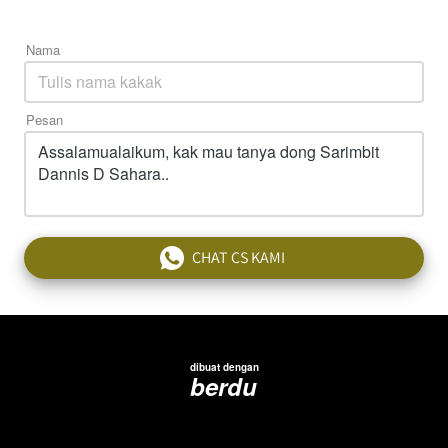
Nama
Pesan
CHAT CS KAMI
`
dibuat dengan
berdu