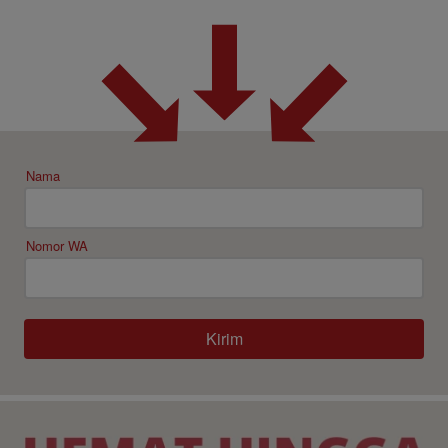
Nama
Nomor WA
Kirim
`