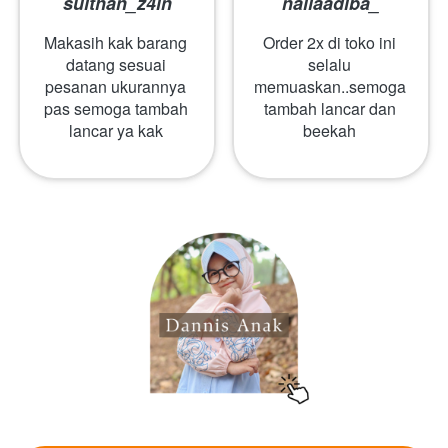
sulthan_z4in
nailaadiba_
Makasih kak barang 
Order 2x di toko ini 
datang sesuai 
selalu 
pesanan ukurannya 
memuaskan..semoga 
pas semoga tambah 
tambah lancar dan 
lancar ya kak
beekah