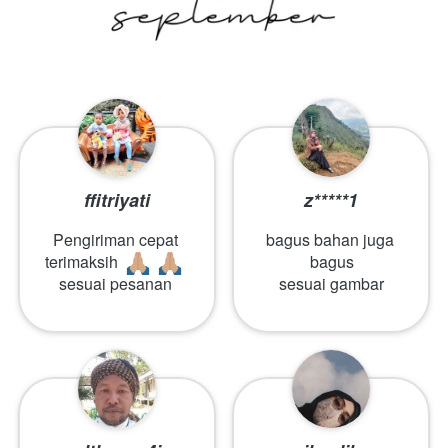
ffitriyati
z*****1
Pengiriman cepat 
bagus bahan juga 
terimaksih 
bagus
sesuai pesanan
sesuai gambar