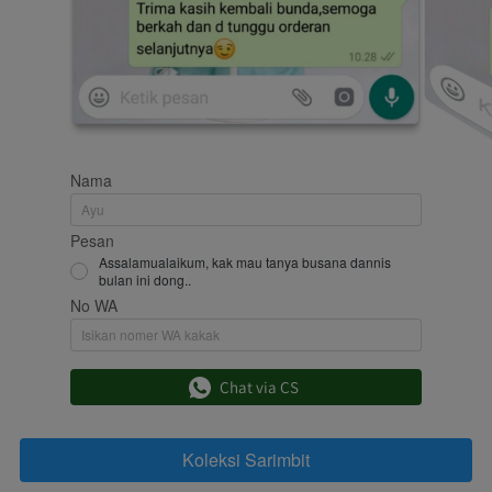
Nama
Pesan
Assalamualaikum, kak mau tanya busana dannis
bulan ini dong..
No WA
`
Chat via CS
Koleksi Sarimbit
`