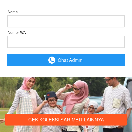
Nama
Nomor WA
Chat Admin
`
CEK KOLEKSI SARIMBIT LAINNYA
`