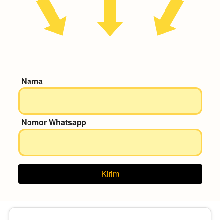
Nama
Nomor Whatsapp
Kirim
`