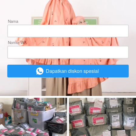
Nama
Nomor WA
Dapatkan diskon spesial
`